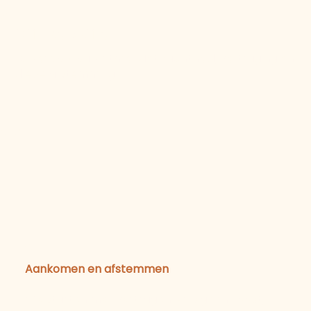
Mijn werkwijze
Ik werk op jouw ritme. Met zachtheid, vertraging en
diepe afstemming.
01
Aankomen en afstemmen
We starten met vertragen. Er is geen haast,