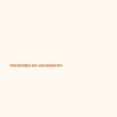
03
Verbinden en verankeren
We maken ruimte voor zachtheid, voor voelen,
voor jouw intuïtie. Wat is er nu belangrijk in jouw
leven, waar wil jij nu voor staan?