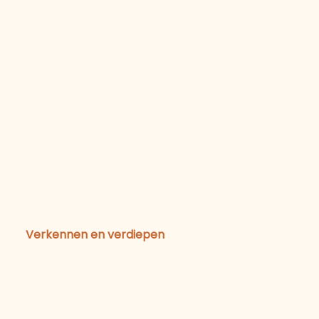
geen druk. Je mag landen en voelen wat er
leeft. Dit is een plek waar je niks hoeft op te
lossen – alleen maar zijn.
02
Verkennen en verdiepen
Via verschillende technieken gaan we aan de
slag met wat zich aan de oppervlakte toont en
welke patronen aanwezig zijn.