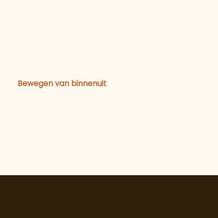
04
Bewegen van binnenuit
Echte verandering komt niet door het te
forceren, maar vanuit verbondenheid met
jezelf. Kleine bewegingen, brengen vaak de
grootste shift.