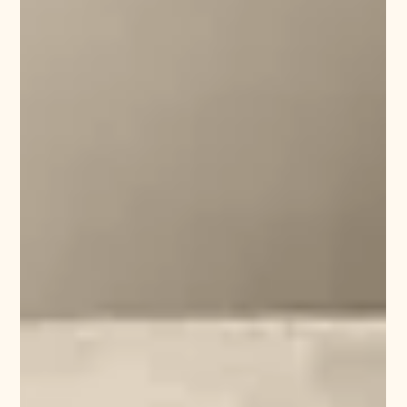
Mieke Mariman
20 jan 2025
2 minuten om te lezen
Zelfcompassie vs Blue Monday
Denk niet aan Blue Monday, maar denk aan
zelfcompassie. Hoe? Ik help je op weg.