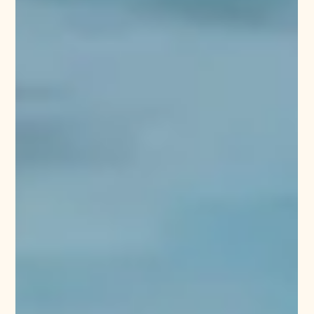
het afgelopen jaar terug te kijken. Een jaar dat ik nu
alleen maar kan omschrijven als intens. Net als
ieder jaar veel ballen in de lucht, grote
veranderingen binnen het gezin, maar vooral naar
het einde van het jaar toe meer rust gevonden. Het
begon vorig jaar al subtiel. Kleine zeurende pijntjes
waarvan ik dacht: “Ach, dat waait wel over.” Een
schouder die telkens vastliep.