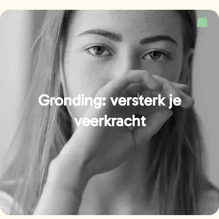
Gronding: versterk je
veerkracht