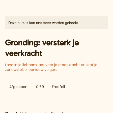
Deze cursus kan niet meer worden geboekt.
Gronding: versterk je
veerkracht
Land in je lichaam, activeer je draagkracht en laat je
zenuwstelsel opnieuw volgen.
59
euro
Afgelopen
A
€ 59
Freefall
f
g
e
l
o